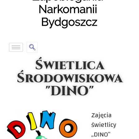
Świetlica
Środowiskowa
"DINO"
Zajęcia
świetlicy
„DINO”